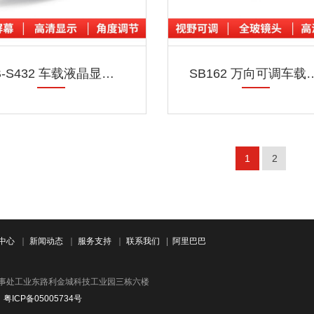
SB-S432 车载液晶显示器
SB162 万向可
1
2
中心
｜
新闻动态
｜
服务支持
｜
联系我们
|
阿里巴巴
办事处工业东路利金城科技工业园三栋六楼
8
粤ICP备05005734号